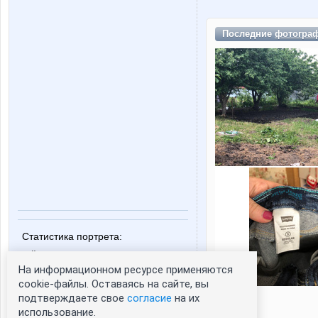
Последние
фотогра
Статистика портрета:
сейчас просматривают портрет - 0
На информационном ресурсе применяются
зарегистрированные пользователи
посетившие портрет за 7 дней - 0
cookie-файлы. Оставаясь на сайте, вы
подтверждаете свое
согласие
на их
использование.