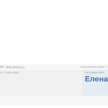
k83
:
glotik.www.nn.ru
пользователь имеет 
е 1 года назад
настоящее имя:
Елена