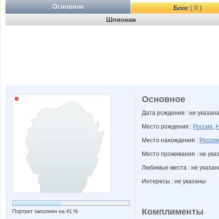
Основное
Блог
( 0 )
Шпионаж
Основное
Дата рождения : не указан
Место рождения :
Россия
,
Н
Место нахождения :
Россия
Место проживания : не ука
Любимые места : не указа
Интересы : не указаны
Комплименты
Портрет заполнен на 41 %