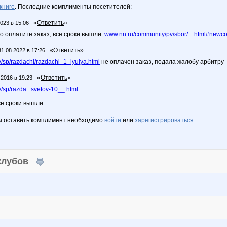
книге
. Последние комплименты посетителей:
«
Ответить
»
2023 в 15:06
о оплатите заказ, все сроки вышли:
www.nn.ru/community/pv/sbor/....html#new
«
Ответить
»
31.08.2022 в 17:26
sp/razdachi/razdachi_1_iyulya.html
не оплачен заказ, подала жалобу арбитру
«
Ответить
»
.2016 в 19:23
sp/razda...svetov-10__.html
е сроки вышли....
ы оставить комплимент необходимо
войти
или
зарегистрироваться
 клубов