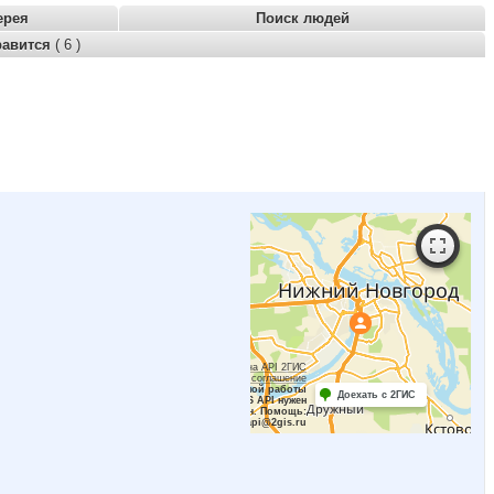
ерея
Поиск людей
равится
( 6 )
Работает на API 2ГИС
Лицензионное соглашение
Для корректной работы
Доехать с 2ГИС
Raster JS API нужен
ключ. Помощь:
api@2gis.ru