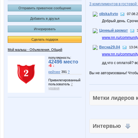
3 комплиментов в гостевой 
Отправить приватное сообщение
oliskaAvto
07.08.
Добавить в друзья
Добрый день. Срочн
Игнорировать
Ценный аромат
www.nn.ru/community/
Сделать подарок
Весна29.04
13.04
Мой малыш - Объявления. Общий
www.nn.ru/community/
популярность:
42496 место
дд,что с оплатой? вс
-6 ↓
рейтинг
391
?
Вы не авторизованы! Чтоб
Привилегированный
пользователь
2
уровня
Метки лидеров
Интервью